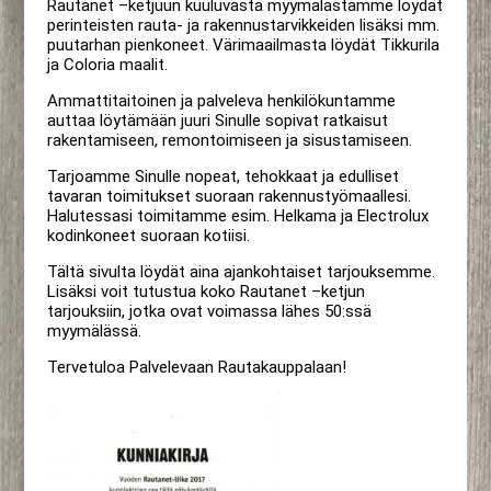
Rautanet –ketjuun kuuluvasta myymälästämme löydät
perinteisten rauta- ja rakennustarvikkeiden lisäksi mm.
puutarhan pienkoneet. Värimaailmasta löydät Tikkurila
ja Coloria maalit.
Ammattitaitoinen ja palveleva henkilökuntamme
auttaa löytämään juuri Sinulle sopivat ratkaisut
rakentamiseen, remontoimiseen ja sisustamiseen.
Tarjoamme Sinulle nopeat, tehokkaat ja edulliset
tavaran toimitukset suoraan rakennustyömaallesi.
Halutessasi toimitamme esim. Helkama ja Electrolux
kodinkoneet suoraan kotiisi.
Tältä sivulta löydät aina ajankohtaiset tarjouksemme.
Lisäksi voit tutustua koko Rautanet –ketjun
tarjouksiin, jotka ovat voimassa lähes 50:ssä
myymälässä.
Tervetuloa Palvelevaan Rautakauppalaan!